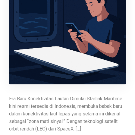
Era Baru Konektivitas Lautan Dimulai Starlink Maritime
kini resmi tersedia di Indonesia, membuka babak baru
dalam konektivitas laut lepas yang selama ini dikenal
sebagai “zona mati sinyal.” Dengan teknologi satelit
orbit rendah (LEO) dari SpaceX, […]