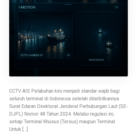
CCTV AIS Pelabuhan kini menjadi standar wajib bagi
seluruh terminal di Indonesia setelah diterbitkannya
Surat Edaran Direktorat Jenderal Perhubungan Laut (SE-
DJPL) Nomor 48 Tahun 2024. Melalui regulasi ini,
setiap Terminal Khusus (Tersus) maupun Terminal
Untuk […]