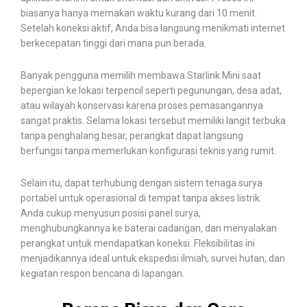
biasanya hanya memakan waktu kurang dari 10 menit.
Setelah koneksi aktif, Anda bisa langsung menikmati internet
berkecepatan tinggi dari mana pun berada.
Banyak pengguna memilih membawa Starlink Mini saat
bepergian ke lokasi terpencil seperti pegunungan, desa adat,
atau wilayah konservasi karena proses pemasangannya
sangat praktis. Selama lokasi tersebut memiliki langit terbuka
tanpa penghalang besar, perangkat dapat langsung
berfungsi tanpa memerlukan konfigurasi teknis yang rumit.
Selain itu, dapat terhubung dengan sistem tenaga surya
portabel untuk operasional di tempat tanpa akses listrik.
Anda cukup menyusun posisi panel surya,
menghubungkannya ke baterai cadangan, dan menyalakan
perangkat untuk mendapatkan koneksi. Fleksibilitas ini
menjadikannya ideal untuk ekspedisi ilmiah, survei hutan, dan
kegiatan respon bencana di lapangan.