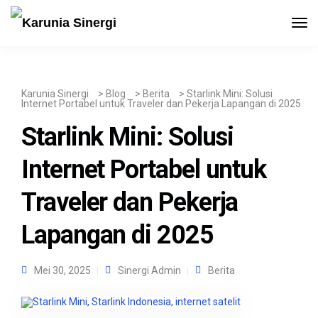
Tog
Navi
Karunia Sinergi
>
Blog
>
Berita
>
Starlink Mini: Solusi
Internet Portabel untuk Traveler dan Pekerja Lapangan di 2025
Starlink Mini: Solusi
Internet Portabel untuk
Traveler dan Pekerja
Lapangan di 2025
Mei 30, 2025
Sinergi Admin
Berita