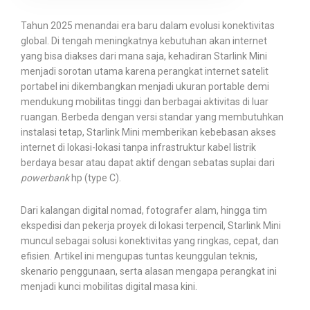
Tahun 2025 menandai era baru dalam evolusi konektivitas
global. Di tengah meningkatnya kebutuhan akan internet
yang bisa diakses dari mana saja, kehadiran Starlink Mini
menjadi sorotan utama karena perangkat internet satelit
portabel ini dikembangkan menjadi ukuran portable demi
mendukung mobilitas tinggi dan berbagai aktivitas di luar
ruangan. Berbeda dengan versi standar yang membutuhkan
instalasi tetap, Starlink Mini memberikan kebebasan akses
internet di lokasi-lokasi tanpa infrastruktur kabel listrik
berdaya besar atau dapat aktif dengan sebatas suplai dari
powerbank
hp (type C).
Dari kalangan digital nomad, fotografer alam, hingga tim
ekspedisi dan pekerja proyek di lokasi terpencil, Starlink Mini
muncul sebagai solusi konektivitas yang ringkas, cepat, dan
efisien. Artikel ini mengupas tuntas keunggulan teknis,
skenario penggunaan, serta alasan mengapa perangkat ini
menjadi kunci mobilitas digital masa kini.