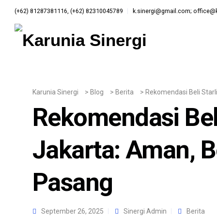
(+62) 81287381116, (+62) 82310045789
k.sinergi@gmail.com; office@k
Karunia Sinergi
>
Blog
>
Berita
>
Rekomendasi Beli Starl
Rekomendasi Beli
Jakarta: Aman, B
Pasang
September 26, 2025
Sinergi Admin
Berita