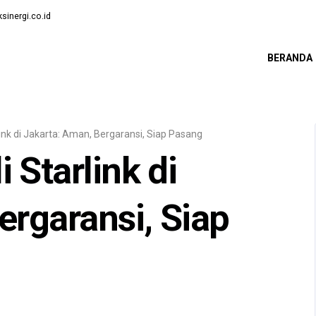
sinergi.co.id
BERANDA
ink di Jakarta: Aman, Bergaransi, Siap Pasang
 Starlink di
ergaransi, Siap