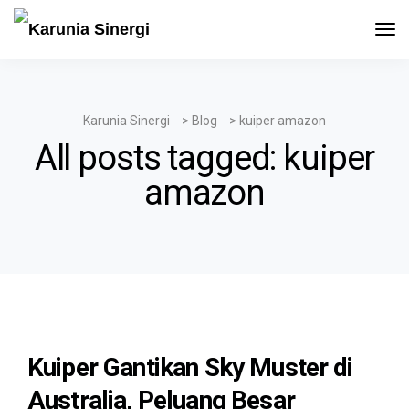
Tog
Navi
Karunia Sinergi
>
Blog
>
kuiper amazon
All posts tagged: kuiper
amazon
Kuiper Gantikan Sky Muster di
Australia, Peluang Besar