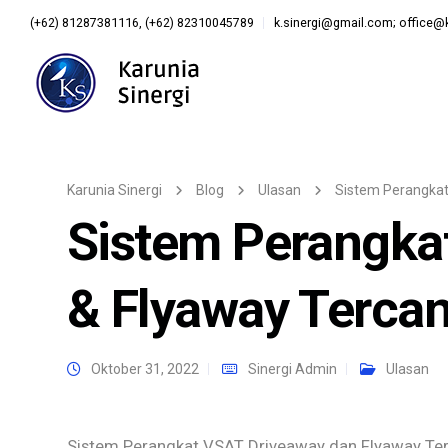
(+62) 81287381116, (+62) 82310045789
k.sinergi@gmail.com; office@k
Karunia Sinergi
Blog
Ulasan
Sistem Perangkat
Sistem Perangka
& Flyaway Tercan
Oktober 31, 2022
Sinergi Admin
Ulasan
Sistem Perangkat VSAT Driveaway dan Flyaway Terc