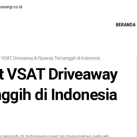
sinergi.co.id
BERANDA
 VSAT Driveaway & Flyaway Tercanggih di Indonesia
t VSAT Driveaway
ggih di Indonesia
anggih di Indonesia saat ini merupakan sebuah