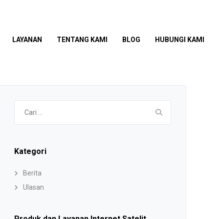
LAYANAN
TENTANG KAMI
BLOG
HUBUNGI KAMI
Cari
untuk:
Kategori
Berita
Ulasan
Produk dan Layanan Internet Satelit